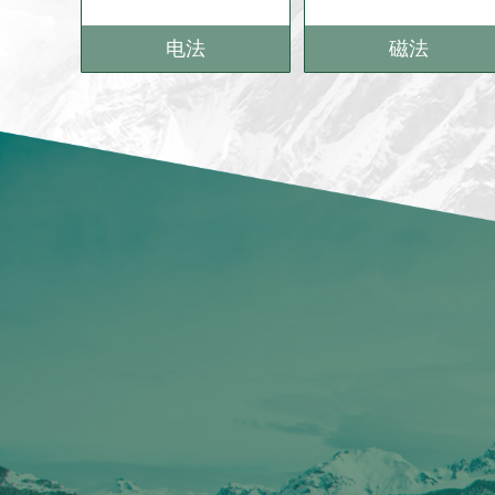
电法
磁法