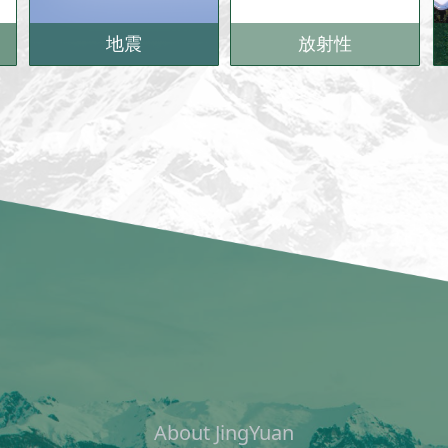
地震
放
射性
About JingYuan