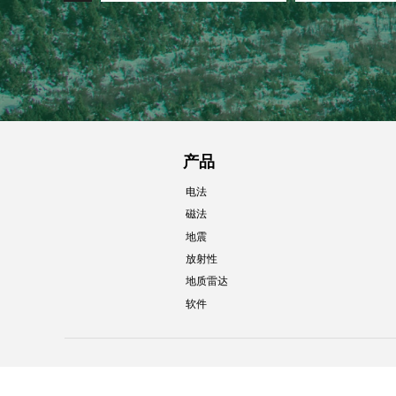
产品
电法
磁法
地震
放射性
地质雷达
软件